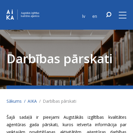
lv
en
Darbības pārskati
Sākums
AIKA
Darbības pārskati
Šajā sadaļā ir pieejami Augstākās izglītības kvalitātes
aģentūras gada pārskati, kuros ietverta informācija par
veiktajām novērtēšanas aktivitātēm, aģentūras darbības