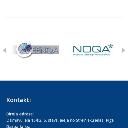
Kontakti
Biroja adrese:
Dzirnavu iela 16/k2, 5. stāvs, ieeja no Strēlnieku ielas, Rīga
Darba laiks: