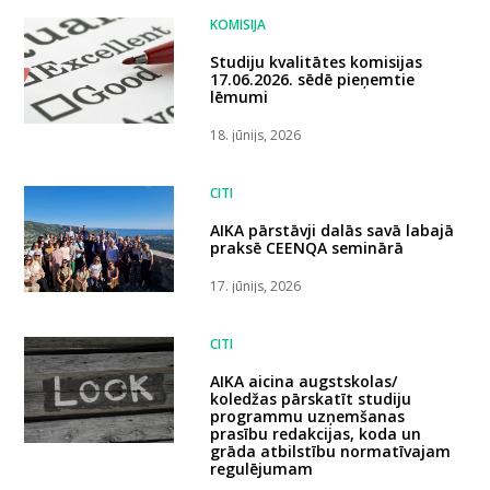
KOMISIJA
Studiju kvalitātes komisijas
17.06.2026. sēdē pieņemtie
lēmumi
18. jūnijs, 2026
CITI
AIKA pārstāvji dalās savā labajā
praksē CEENQA seminārā
17. jūnijs, 2026
CITI
AIKA aicina augstskolas/
koledžas pārskatīt studiju
programmu uzņemšanas
prasību redakcijas, koda un
grāda atbilstību normatīvajam
regulējumam