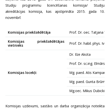
Studiju programmu licencēšanas komisija/ Studiju
akreditācijas komisija, kas apstiprināta 2015. gada 10.
novembrī:
Komisijas priekšsēdētāja
Prof. Dr. oec. Tatjana Vo
Komisijas priekšsēdētājas
Prof. Dr. habil. phys. Ivars
vietnieks
Dr. Ilze Akota
Prof. Dr. sc.ing. Elmārs B
Komisijas locekļi:
Mg. paed. Atis Kampars
Mg. paed. Gunta Brūman
Mg.oec. Mikus Dubickis
Komisijas uzdevumi, sastāvs un darba organizācija noteikta