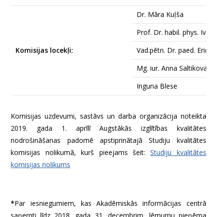
Dr. Māra Kuļša
Prof. Dr. habil. phys. Ivars
Komisijas locekļi:
Vad.pētn. Dr. paed. Eridi
Mg. iur. Anna Saltikova
Inguna Blese
Komisijas uzdevumi, sastāvs un darba organizācija noteikta
2019. gada 1. aprīlī Augstākās izglītības kvalitātes
nodrošināšanas padomē apstiprinātajā Studiju kvalitātes
komisijas nolikumā, kurš pieejams šeit:
Studiju kvalitātes
komisijas nolikums
*
Par iesniegumiem, kas Akadēmiskās informācijas centrā
saņemti līdz 2018. gada 31. decembrim, lēmumu pieņēma