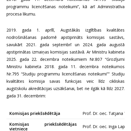
programmu licencēšanas noteikumi”, kā arī Administratīva
procesa likumu.
2019. gada 1. aprīlī, Augstākās izglītības kvalitātes
nodrošināšanas padomē apstiprināts komisijas sastāvs,
savukārt 2021. gada septembrī un 2024. gada augustā
apstiprinātas izmaiņas komisijas sastāvā. Ar Ministru kabineta
2025. gada 22. decembra noteikumiem Nr.807 “Grozījumi
Ministru kabineta 2018. gada 11. decembra noteikumos
Nr.795 “Studiju programmu licencēšanas noteikumi”” Studiju
kvalitātes komisija savas funkcijas veic līdz cikliskas
augstskolu akreditācijas uzsākšanai, bet ne ilgāk kā līdz 2027.
gada 31. decembrim:
Komisijas priekšsēdētāja
Prof. Dr. oec. Tatjana Vo
Komisijas priekšsēdētājas
Prof. Dr. oec. Inga Lapiņa
vietniece