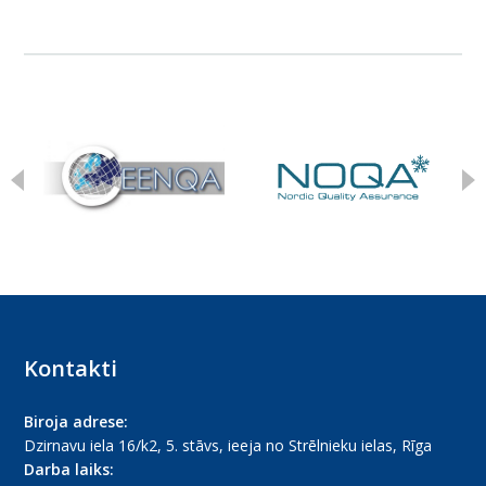
Kontakti
Biroja adrese:
Dzirnavu iela 16/k2, 5. stāvs, ieeja no Strēlnieku ielas, Rīga
Darba laiks: