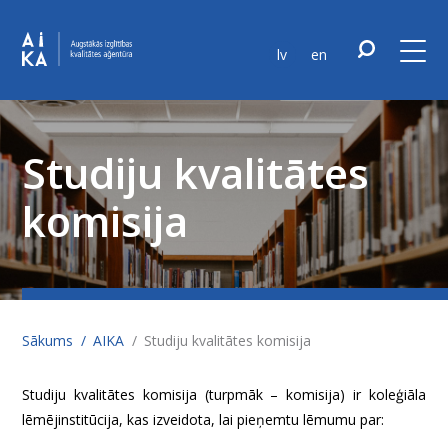
lv
en
Studiju kvalitātes
komisija
Sākums
AIKA
Studiju kvalitātes komisija
Studiju kvalitātes komisija (turpmāk – komisija) ir koleģiāla
lēmējinstitūcija, kas izveidota, lai pieņemtu lēmumu par: