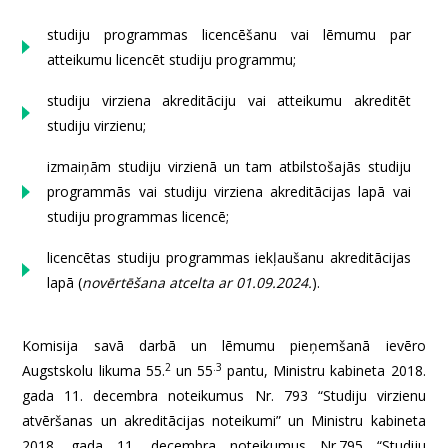
studiju programmas licencēšanu vai lēmumu par
atteikumu licencēt studiju programmu;
studiju virziena akreditāciju vai atteikumu akreditēt
studiju virzienu;
izmaiņām studiju virzienā un tam atbilstošajās studiju
programmās vai studiju virziena akreditācijas lapā vai
studiju programmas licencē;
licencētas studiju programmas iekļaušanu akreditācijas
lapā (
novērtēšana atcelta ar 01.09.2024.
).
Komisija savā darbā un lēmumu pieņemšanā ievēro
2
.3
Augstskolu likuma 55.
un 55
pantu, Ministru kabineta 2018.
gada 11. decembra noteikumus Nr. 793 “Studiju virzienu
atvēršanas un akreditācijas noteikumi” un Ministru kabineta
2018. gada 11. decembra noteikumus Nr.795 “Studiju