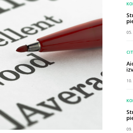
KO
St
pi
05.
CIT
Ai
iz
10.
KO
St
pi
09.