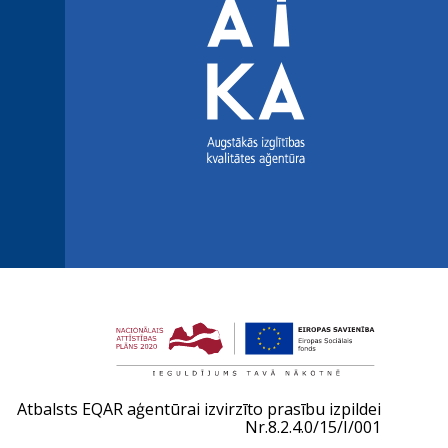
Atbalsts EQAR aģentūrai izvirzīto prasību izpildei
Nr.8.2.4.0/15/I/001