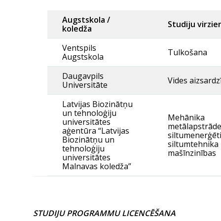
Augstskola /
Studiju virzie
koledža
Ventspils
Tulkošana
Augstskola
Daugavpils
Vides aizsardz
Universitāte
Latvijas Biozinātņu
un tehnoloģiju
Mehānika
universitātes
metālapstrāde
aģentūra “Latvijas
siltumenerģēt
Biozinātņu un
siltumtehnik
tehnoloģiju
mašīnzinības
universitātes
Malnavas koledža”
STUDIJU PROGRAMMU LICENCĒŠANA