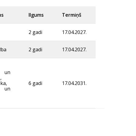
ns
Ilgums
Termiņš
2 gadi
17.04.2027.
ība
2 gadi
17.04.2027.
 un
,
ika,
6 gadi
17.04.2031.
a un