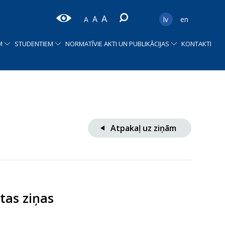
uma pieņemšana
ganizatoriskā struktūra
A
A
A
lv
en
M
STUDENTIEM
NORMATĪVIE AKTI UN PUBLIKĀCIJAS
KONTAKTI
Atpakaļ uz ziņām
itas ziņas