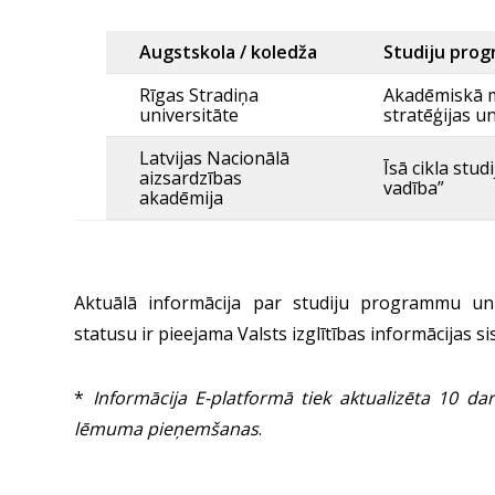
Augstskola / koledža
Studiju pro
Rīgas Stradiņa
Akadēmiskā m
universitāte
stratēģijas u
Latvijas Nacionālā
Īsā cikla stu
aizsardzības
vadība”
akadēmija
Aktuālā informācija par studiju programmu un s
statusu ir pieejama Valsts izglītības informācijas s
*
Informācija E-platformā tiek aktualizēta 10 dar
lēmuma pieņemšanas
.