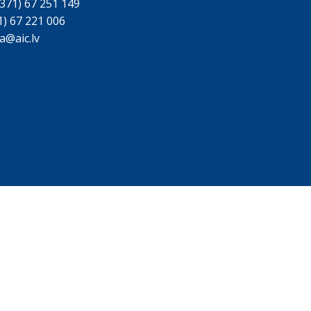
371) 67 251 149
1) 67 221 006
a@aic.lv