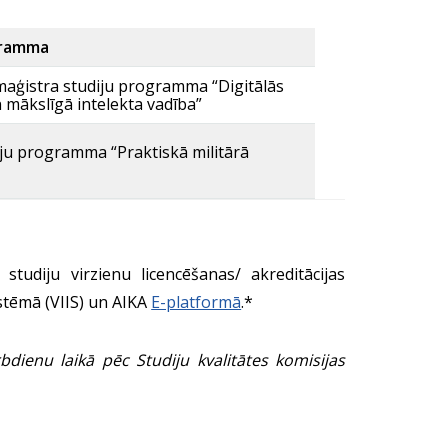
gramma
aģistra studiju programma “Digitālās
n mākslīgā intelekta vadība”
diju programma “Praktiskā militārā
tudiju virzienu licencēšanas/ akreditācijas
istēmā (VIIS) un AIKA
E-platformā
.*
bdienu laikā pēc Studiju kvalitātes komisijas