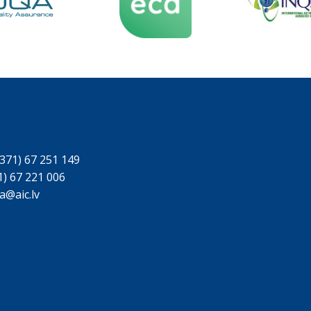
371) 67 251 149
1) 67 221 006
a@aic.lv